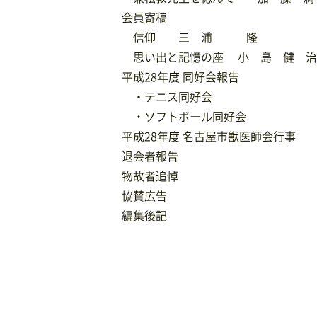
会員寄稿
信仰 三 浦 隆
思い出と記憶の座 小 島 健 治
平成28年度 同好会報告
・テニス同好会
・ソフトボール同好会
平成28年度 名古屋市獣医師会行事
退会者報告
物故者追悼
協賛広告
編集後記