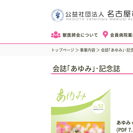
獣医師会について
会員病院案
トップページ
＞
事業内容
＞ 会誌｢あゆみ｣･記
会誌｢あゆみ｣･記念誌
あゆみ v
(PDF 7