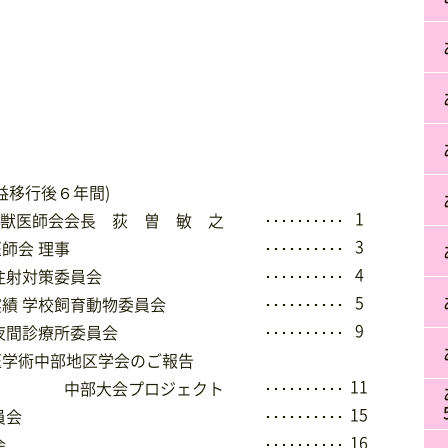
益移行後６年間)
1
獣医師会会長 荻 曽 敏 之
･･････････
3
師会 理事
･･････････
4
合注射対策委員会
･･････････
5
実績 学校飼育動物委員会
･･････････
9
 夜間診療所委員会
･･････････
医学術中部地区学会のご報告
11
中部大会プロジェクト
･･････････
15
員会
･･････････
16
会
･･････････