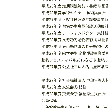
平成28年度 定期購読雑誌・書籍 学術
平成28年度 学術セミナー 学術委員会
平成27年度 人獣共通感染症調査事業
平成27年度 傷病野生鳥獣保護活動集計
平成27年度 テレフォンドクター集計
平成28年度 長寿功労動物表彰式 動
平成28年度 東山動物園の長寿動物へ
平成28年度 絵本寄贈 動物愛護事業委
動物フェスティバル2016なごや 動
平成27年度 公益社団法人名古屋市獣
平成28年度 社会福祉法人 中部盲導犬
平成28年度 交流会① 総務
平成28年度 交流会② 福祉厚生委員会
会員追悼
兼松敦先生を偲んで 加 藤 満